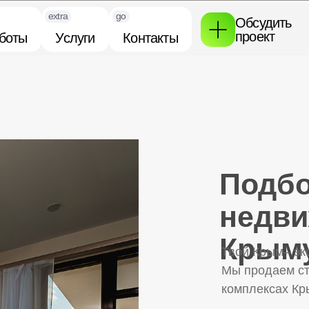
extra
go
Обсудить
проект
боты
Услуги
Контакты
Подбо
недви
Крым
Твой Крым– эк
Мы продаем ст
комплексах Кр