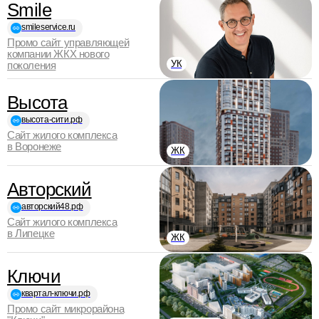
Smile
smileservice.ru
Промо сайт управляющей
компании ЖКХ нового
УК
поколения
Высота
высота-сити.рф
Сайт жилого комплекса
в Воронеже
ЖК
Авторский
авторский48.рф
Сайт жилого комплекса
в Липецке
ЖК
Ключи
квартал-ключи.рф
Промо сайт микрорайона