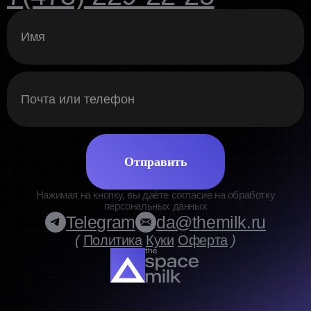
Отправить
Нажимая на кнопку, вы даёте согласие на обработку
персональных данных
Telegram
da@themilk.ru
(
Политика
Куки
Оферта
)