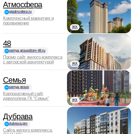
Атмосфера
gkatmosfera.ru
Комплексный маркетинг и
продвижение
ЖК
48
semya.group/dom-48.ru
Промо сайт жилого комплекса
с авторской архитектурой
ЖК
Семья
semya.group
Корпоративный сайт
девелопера ГК "Семья"
ЖК
Дубрава
dubrava.pro
Сайта жилого комплекса.