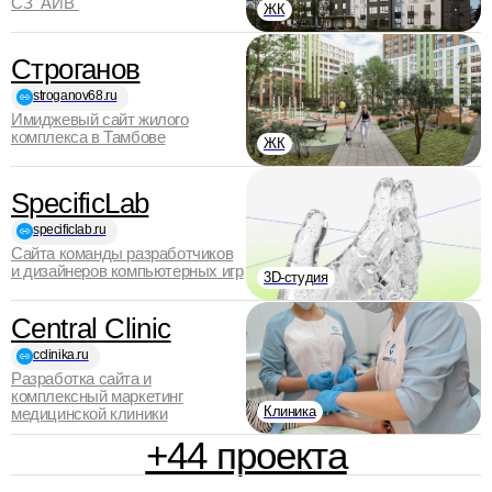
СЗ "АИВ"
ЖК
Строганов
stroganov68.ru
Имиджевый сайт жилого
комплекса в Тамбове
ЖК
SpecificLab
specificlab.ru
Сайта команды разработчиков
и дизайнеров компьютерных игр
3D-студия
Central Clinic
cclinika.ru
Разработка сайта и
комплексный маркетинг
Клиника
медицинской клиники
+44 проекта