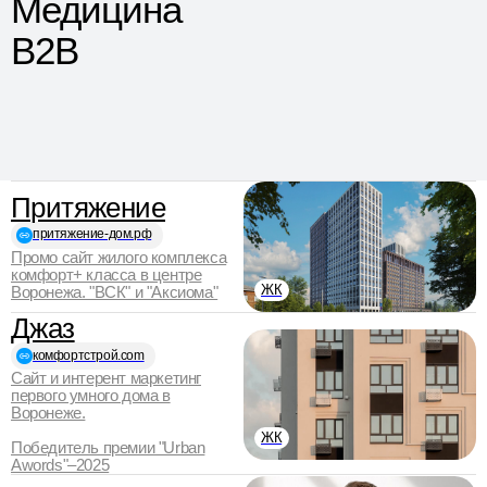
Медицина
B2B
Притяжение
притяжение-дом.рф
Промо сайт жилого комплекса
комфорт+ класса в центре
ЖК
Воронежа. "ВСК" и "Аксиома"
Джаз
комфортстрой.com
Сайт и интерент маркетинг
первого умного дома в
Воронеже.
ЖК
Победитель премии "Urban
Awords"–2025