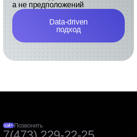
а не предположений
Data-driven
подход
Позвонить
call •
7(473) 229-22-25