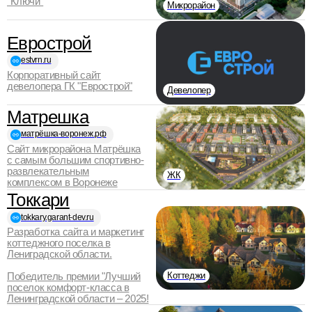
"Ключи"
Микрорайон
Еврострой
estvrn.ru
Корпоративный сайт
девелопера ГК "Еврострой"
Девелопер
Матрешка
матрёшка-воронеж.рф
Сайт микрорайона Матрёшка
с самым большим спортивно-
развлекательным
ЖК
комплексом в Воронеже
Токкари
tokkary.garant-dev.ru
Разработка сайта и маркетинг
коттеджного поселка в
Лениградской области.
Коттеджи
Победитель премии "Лучший
поселок комфорт-класса в
Ленинградской области – 2025!