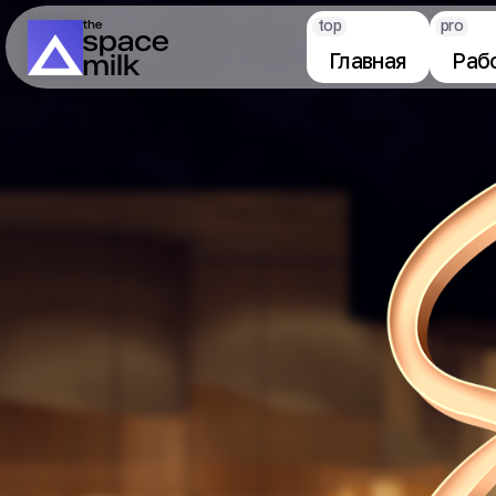
top
pro
Главная
Раб