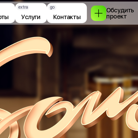
extra
go
Обсудить
проект
оты
Услуги
Контакты